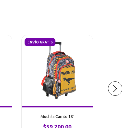
ENVÍO GRATIS
ENVÍO GRA
Mochila de
Mochila Carrito 18″
$
$59.200,00