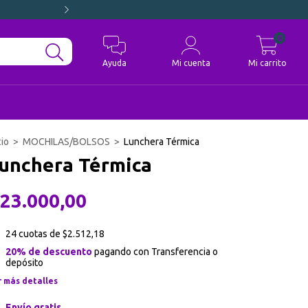
ENVÍOS GRATIS A CA
0
Ayuda
Mi cuenta
Mi carrito
cio
>
MOCHILAS/BOLSOS
>
Lunchera Térmica
unchera Térmica
23.000,00
24
cuotas de
$2.512,18
20% de descuento
pagando con Transferencia o
depósito
r más detalles
Envío gratis