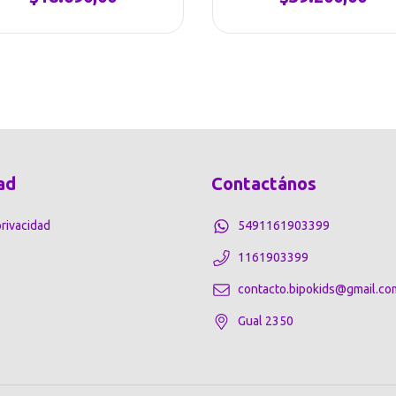
ad
Contactános
privacidad
5491161903399
1161903399
contacto.bipokids@gmail.co
Gual 2350