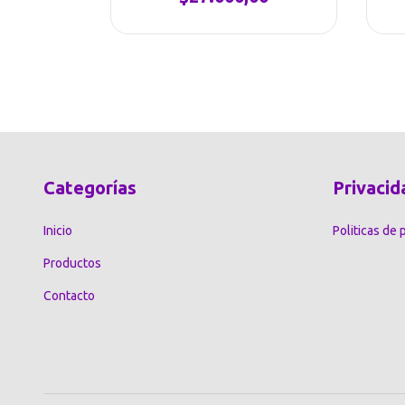
00
Categorías
Privacid
Inicio
Politicas de 
Productos
Contacto